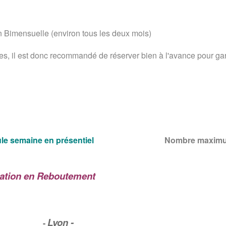
 Bimensuelle (environ tous les deux mois)
es, il est donc recommandé de réserver bien à l'avance pour garan
le se
maine
en prése
ntie
l
Nombre maximu
ation en Reboutement
Lyon -
-