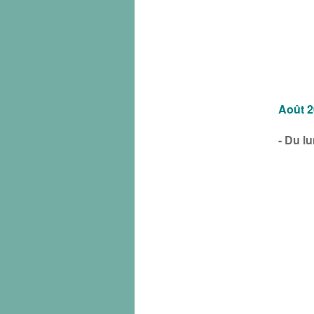
Août 2
- Du l