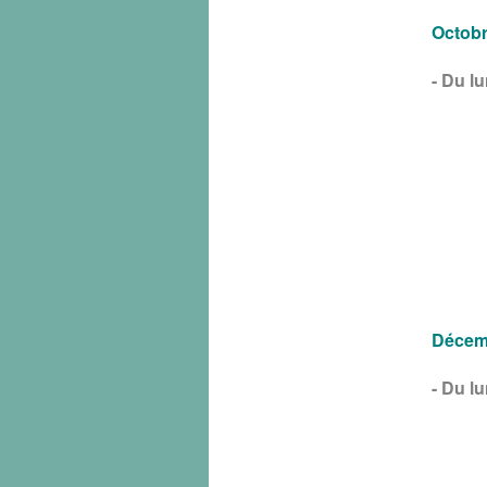
Octobr
- Du l
Décem
- Du l