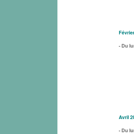
Févrie
- Du l
Avril 
- Du l